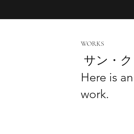
WORKS
サン・ク
Here is an
work.