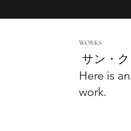
WORKS
サン・ク
Here is an
work.